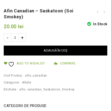
Afin Canadian – Saskatoon (soi
Smokey)
In Stock
20.00
lei
ADAUGĂ ÎN COȘ
ADD TO WISHLIST
COMPARE
Cod Produs:
afin_canadian
Categorie:
Altele
Etichete:
afin
,
canadian
,
Saskatoon
,
Smokey
CATEGORII DE PRODUSE