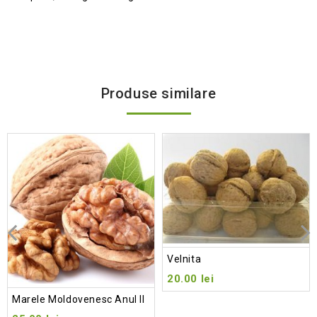
Produse similare
Add
to wishlist
Velnita
20.00
lei
Marele Moldovenesc Anul II