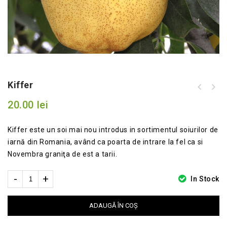
Kiffer
Kandil Sinap (sinonim cu SINAPKA in
Rep Mold si Rusia )
20.00
lei
Kiffer este un soi mai nou introdus in sortimentul soiurilor de
iarnă din Romania, având ca poarta de intrare la fel ca si
Novembra graniţa de est a tarii.
In Stock
ADAUGĂ ÎN COȘ