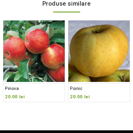
Produse similare
Add
to wishlist
Pinova
Poinic
20.00
lei
20.00
lei