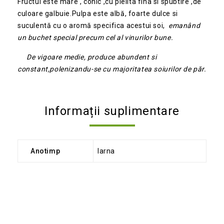
Fructul este mare , conic ,cu pielita fina si spubtire ,de
culoare galbuie.Pulpa este albă, foarte dulce si
suculentă cu o aromă specifica acestui soi,
emanând
un buchet special precum cel al vinurilor bune.
De vigoare medie, produce abundent si
constant,polenizandu-se cu majoritatea soiurilor de păr.
Informații suplimentare
Anotimp
Iarna