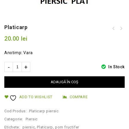
Platicarp
20.00
lei
Anotimp: Vara
In Stock
ADAUGĂ ÎN COȘ
ADD TO WISHLIST
COMPARE
Cod Produs:
Platicarp piersic
Categorie:
Piersic
Etichete:
piersic
,
Platicarp
,
pom fructifer