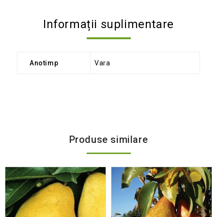
Informații suplimentare
Anotimp
Vara
Produse similare
Add
to wishlist