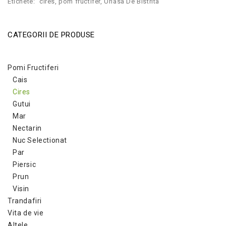
Etichete:
cires
,
pom fructifer
,
Uriasa De Bistrita
CATEGORII DE PRODUSE
Pomi Fructiferi
Cais
Cires
Gutui
Mar
Nectarin
Nuc Selectionat
Par
Piersic
Prun
Visin
Trandafiri
Vita de vie
Altele