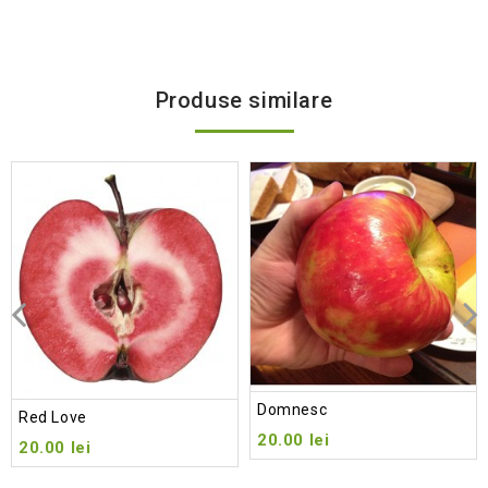
Produse similare
Add
to wishlist
Domnesc
Red Love
20.00
lei
20.00
lei