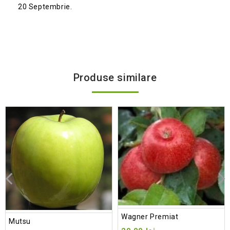
20 Septembrie.
Produse similare
Add
to wishlist
Wagner Premiat
Mutsu