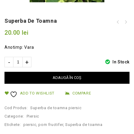
Superba De Toamna
20.00
lei
Anotimp: Vara
In Stock
ADAUGĂ ÎN COȘ
ADD TO WISHLIST
COMPARE
Cod Produs:
Superba de toamna piersic
Categorie:
Piersic
Etichete:
piersic
,
pom fructifer
,
Superba de toamna