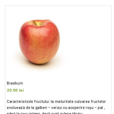
Add
to wishlist
Braeburn
20.00
lei
Caracteristicile fructului: la maturitate culoarea fructelor
evoluează de la galben – verzui cu acoperire roșu – pal ,
până la roșu intens, da
că sunt culese târziu.