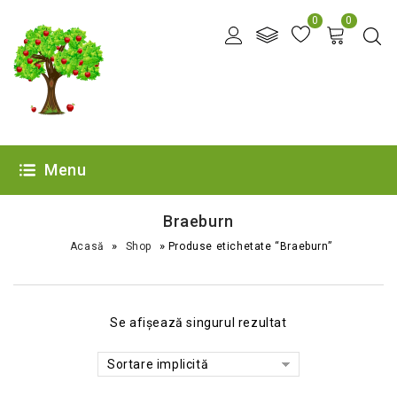
0
0
Menu
Braeburn
»
»
Acasă
Shop
Produse etichetate “Braeburn”
Se afișează singurul rezultat
Sortare implicită