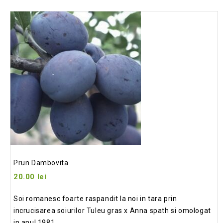
Add
to wishlist
Prun Dambovita
20.00
lei
Soi romanesc foarte raspandit la noi in tara prin
incrucisarea soiurilor Tuleu gras x Anna spath si omologat
in anul 1981.