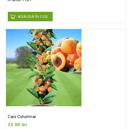
ADAUGĂ ÎN COȘ
Add
to wishlist
Cais Columnar
25.00
lei