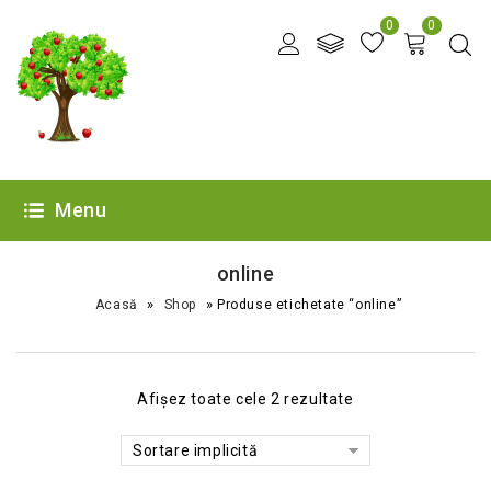
0
0
Menu
online
»
»
Acasă
Shop
Produse etichetate “online”
Afișez toate cele 2 rezultate
Sortare implicită