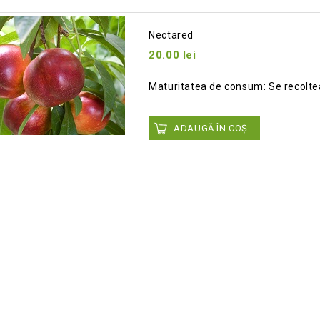
Nectared
20.00
lei
Add
Maturitatea de consum: Se recolteaza
to wishlist
ADAUGĂ ÎN COȘ