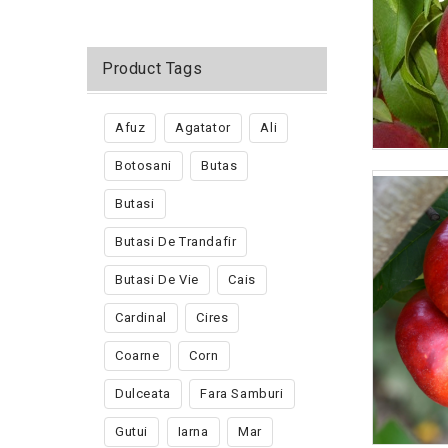
Product Tags
Afuz
Agatator
Ali
Botosani
Butas
Butasi
Butasi De Trandafir
Butasi De Vie
Cais
Cardinal
Cires
Coarne
Corn
Dulceata
Fara Samburi
Gutui
Iarna
Mar