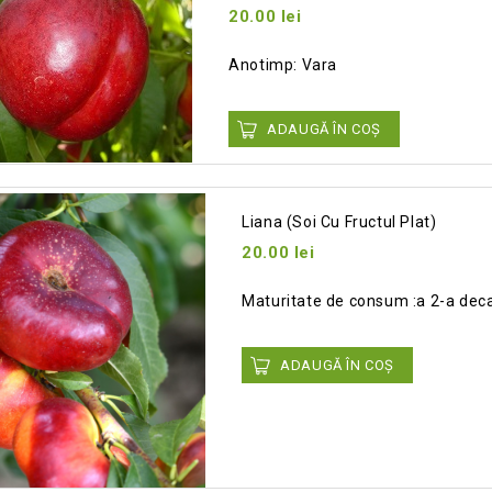
20.00
lei
Add
Anotimp: Vara
to wishlist
ADAUGĂ ÎN COȘ
Liana (soi Cu Fructul Plat)
20.00
lei
Add
Maturitate de consum :a 2-a decad
to wishlist
ADAUGĂ ÎN COȘ