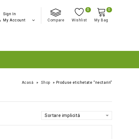
0
0
Sign In
My Account
Compare
Wishlist
My Bag
»
»
Acasă
Shop
Produse etichetate “nectarin”
Sortare implicită