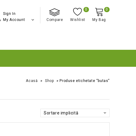
0
0
Sign In
My Account
Compare
Wishlist
My Bag
»
»
Acasă
Shop
Produse etichetate “butas”
Sortare implicită