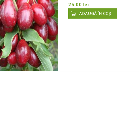
25.00
lei
Add
ADAUGĂ ÎN COȘ
to wishlist