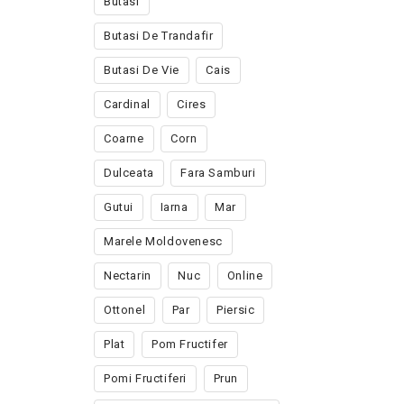
Butasi
Butasi De Trandafir
Butasi De Vie
Cais
Cardinal
Cires
Coarne
Corn
Dulceata
Fara Samburi
Gutui
Iarna
Mar
Marele Moldovenesc
Nectarin
Nuc
Online
Ottonel
Par
Piersic
Plat
Pom Fructifer
Pomi Fructiferi
Prun