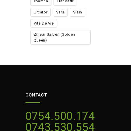
Toamna
Trandafir
Urcator
Vara
Visin
Vita De Vie
Zmeur Galben (golden
Queen)
CONTACT
0754.500.174
0743.530.554