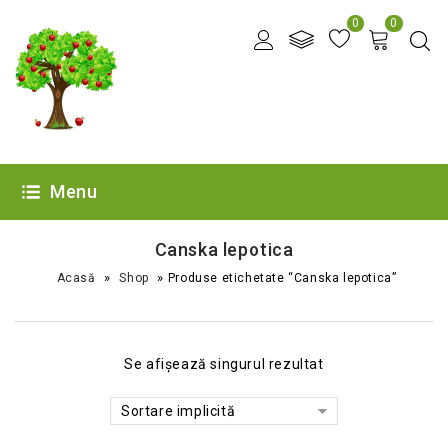
0
0
Menu
Canska lepotica
»
»
Acasă
Shop
Produse etichetate “Canska lepotica”
Se afișează singurul rezultat
Sortare implicită