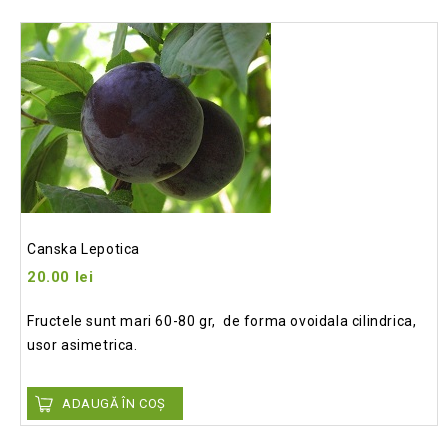
Add
to wishlist
Canska Lepotica
20.00
lei
Fructele sunt mari 60-80 gr, de forma ovoidala cilindrica,
usor asimetrica.
ADAUGĂ ÎN COȘ