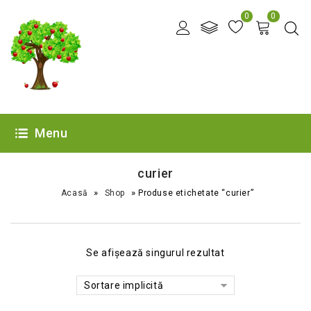
0
0
Menu
curier
»
»
Acasă
Shop
Produse etichetate “curier”
Se afișează singurul rezultat
Sortare implicită