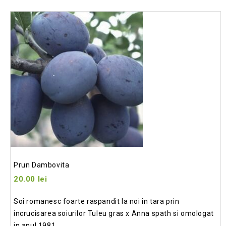
Add
to wishlist
Prun Dambovita
20.00
lei
Soi romanesc foarte raspandit la noi in tara prin
incrucisarea soiurilor Tuleu gras x Anna spath si omologat
in anul 1981.