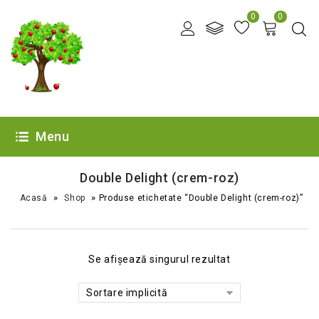
0
0
Menu
Double Delight (crem-roz)
»
»
Acasă
Shop
Produse etichetate “Double Delight (crem-roz)”
Se afișează singurul rezultat
Sortare implicită