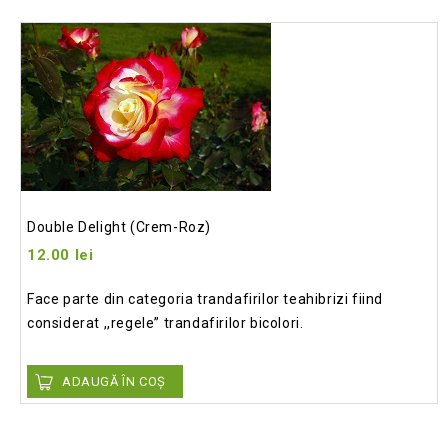
Add
to wishlist
Double Delight (crem-Roz)
12.00
lei
Face parte din categoria trandafirilor teahibrizi fiind
considerat ,,regele” trandafirilor bicolori.
ADAUGĂ ÎN COȘ