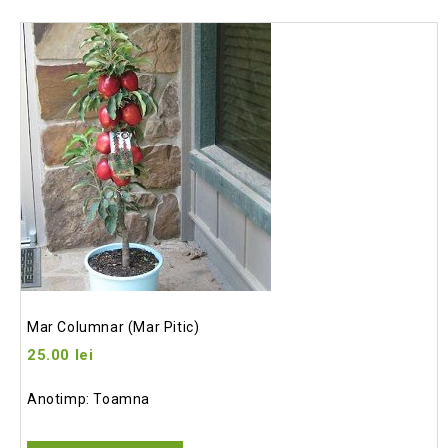
Add
to wishlist
Mar Columnar (mar Pitic)
25.00
lei
Anotimp: Toamna