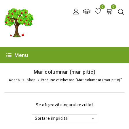
0
0
Menu
Mar columnar (mar pitic)
»
»
Acasă
Shop
Produse etichetate “Mar columnar (mar pitic)”
Se afișează singurul rezultat
Sortare implicită