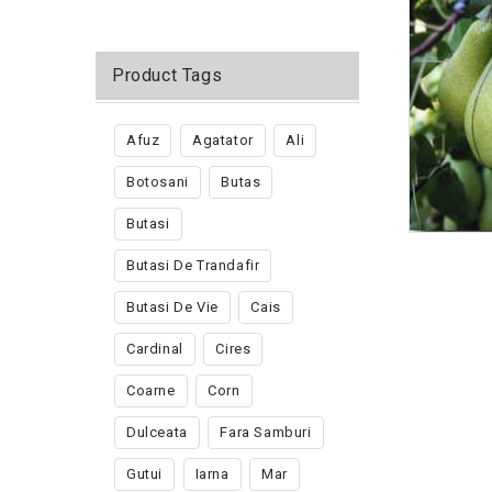
Product Tags
Afuz
Agatator
Ali
Botosani
Butas
Butasi
Butasi De Trandafir
Butasi De Vie
Cais
Cardinal
Cires
Coarne
Corn
Dulceata
Fara Samburi
Gutui
Iarna
Mar