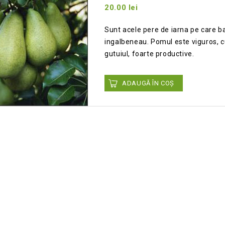
20.00
lei
Add
Sunt acele pere de iarna pe care ba
to wishlist
ingalbeneau. Pomul este viguros, c
gutuiul, foarte productive.
ADAUGĂ ÎN COȘ