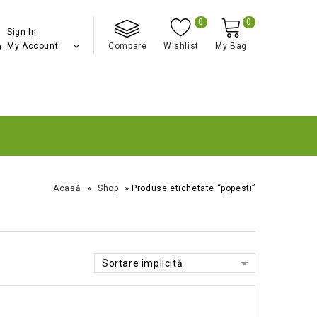
0
0
Sign In
My Account
Compare
Wishlist
My Bag
»
»
Acasă
Shop
Produse etichetate “popesti”
Sortare implicită