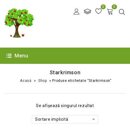
0
0
Menu
Starkrimson
»
»
Acasă
Shop
Produse etichetate “Starkrimson”
Se afișează singurul rezultat
Sortare implicită