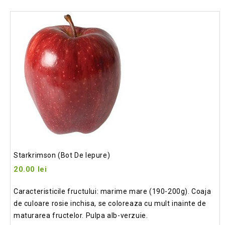
Add
to wishlist
Starkrimson (Bot De Iepure)
20.00
lei
Caracteristicile fructului: marime mare (190-200g). Coaja
de culoare rosie inchisa, se coloreaza cu mult inainte de
maturarea fructelor. Pulpa alb-verzuie.