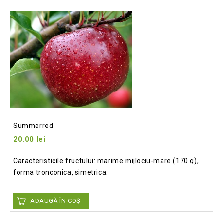
Add
to wishlist
Summerred
20.00
lei
Caracteristicile fructului: marime mijlociu-mare (170 g),
forma tronconica, simetrica.
ADAUGĂ ÎN COȘ