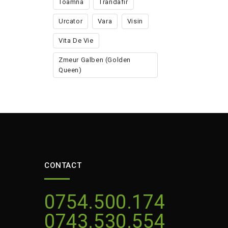
Toamna
Trandafir
Urcator
Vara
Visin
Vita De Vie
Zmeur Galben (golden
Queen)
CONTACT
0754.500.174
0743.530.554