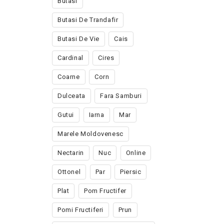
Butasi
Butasi De Trandafir
Butasi De Vie
Cais
Cardinal
Cires
Coarne
Corn
Dulceata
Fara Samburi
Gutui
Iarna
Mar
Marele Moldovenesc
Nectarin
Nuc
Online
Ottonel
Par
Piersic
Plat
Pom Fructifer
Pomi Fructiferi
Prun