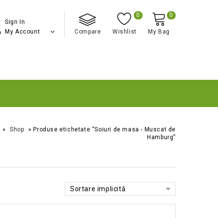
0
0
Sign In
My Account
Compare
Wishlist
My Bag
»
»
Shop
Produse etichetate “Soiuri de masa - Muscat de
Hamburg”
Sortare implicită