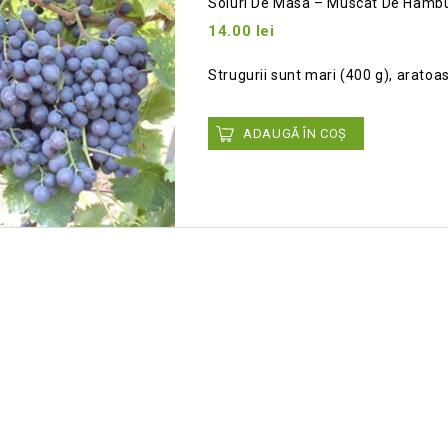
Soiuri De Masa – Muscat De Hamb
14.00
lei
Add
Strugurii sunt mari (400 g), aratoa
to wishlist
ADAUGĂ ÎN COȘ