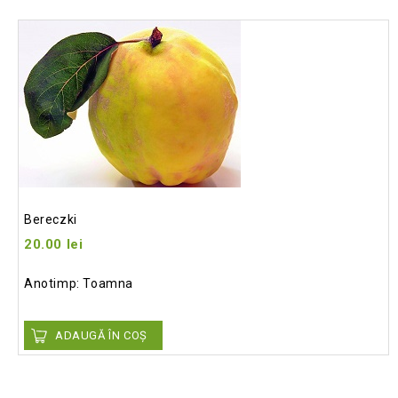
Add
to wishlist
Bereczki
20.00
lei
Anotimp: Toamna
ADAUGĂ ÎN COȘ