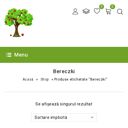
0
0
Menu
Bereczki
»
»
Acasă
Shop
Produse etichetate “Bereczki”
Se afișează singurul rezultat
Sortare implicită